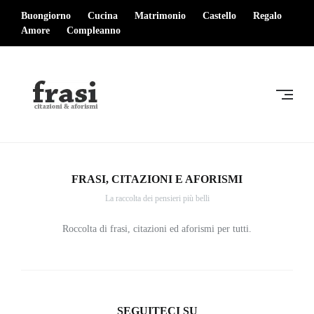
Skip
Buongiorno
Cucina
Matrimonio
Castello
Regalo
to
Amore
Compleanno
content
FRASI,
CITAZIONI
E
AFORISMI
FRASI, CITAZIONI E AFORISMI
La raccolta dei pensieri più belli
Roccolta di frasi, citazioni ed aforismi per tutti.
SEGUITECI SU